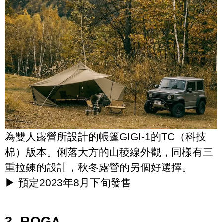
為雙人露營所設計的帳篷GIGI-1的TC（科技
棉）版本。俐落大方的山稜線外觀，同樣有三
重拉鍊的設計，秋冬露營的另個好選擇。
▶ 預定2023年8月下旬發售
3. ROGA