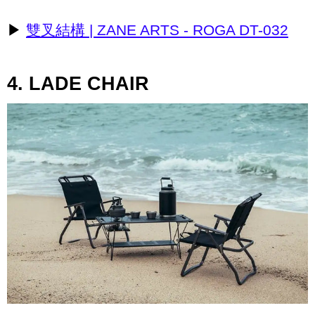
▶
雙叉結構 | ZANE ARTS - ROGA DT-032
4. LADE CHAIR