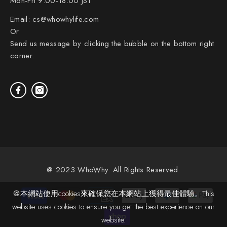
Mon-Fri 9:00-18:00 JST
Email:
cs@whowhylife.com
Or
Send us message by clicking the bubble on the bottom right
corner.
@ 2023 WhoWhy. All Rights Reserved.
Payment
🍪本網站使用cookies來確保您在本網站上獲得最佳體驗。This
methods
website uses cookies to ensure you get the best experience on our
website.