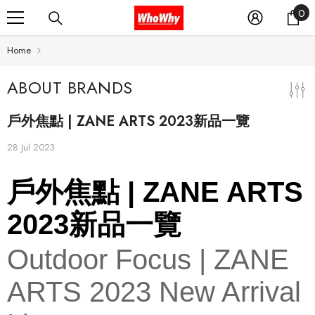
0
0
SKIP TO CONTENT
it
Home
ABOUT BRANDS
戶外焦點 | ZANE ARTS 2023新品一覽
28 Jul 2023
戶外焦點 | ZANE ARTS
2023新品一覽
Outdoor Focus | ZANE
ARTS 2023 New Arrival