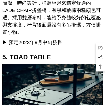
簡潔、時尚設計，強調坐起來穩定舒適的
LADE CHAIR折疊椅，有黑和狼棕兩種顏色可
選。採用雙層布料，能給予身體較好的包覆感
與支撐度，椅背後面還設有多吊掛環，方便掛
置小物。
▶ 預定2023年9月中旬發售
5. TOAD TABLE