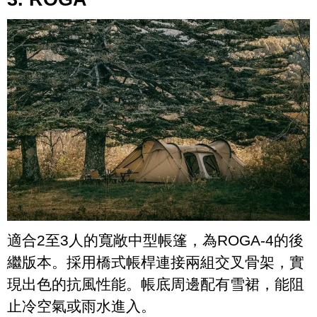
適合2至3人的寬敞中型帳篷，為ROGA-4的後
繼版本。採用橋式帳桿連接兩組交叉骨架，實
現出色的抗風性能。帳底周邊配有雪裙，能阻
止冷空氣或雨水進入。