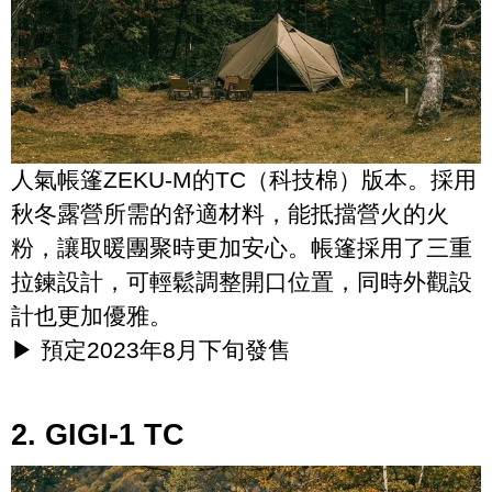
人氣帳篷ZEKU-M的TC（科技棉）版本。採用
秋冬露營所需的舒適材料，能抵擋營火的火
粉，讓取暖團聚時更加安心。帳篷採用了三重
拉鍊設計，可輕鬆調整開口位置，同時外觀設
計也更加優雅。
▶ 預定2023年8月下旬發售
2. GIGI-1 TC