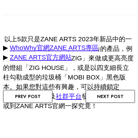
以上5款只是ZANE ARTS 2023年新品中的一
▶
WhoWhy官網ZANE ARTS專區
部分，當然還有其他既實用又時尚的產品，例
▶
ZANE ARTS官方網站
如透過組合3個LED燈「ZIG」來做成更高亮度
的燈組「ZIG HOUSE」，或是以四支細長立
柱勾勒成型的垃圾桶「MOBI BOX」黑色版
本。如果您對這些有興趣，可以持續鎖定
WhoWhy官網
以及
社群平台
發布的最新動態，
PREV POST
NEXT POST
或到ZANE ARTS官網一探究竟！